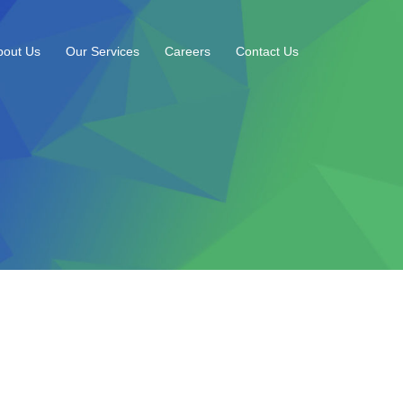
bout Us
Our Services
Careers
Contact Us