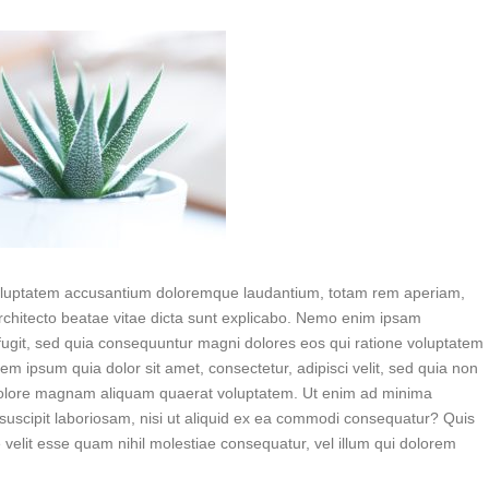
t voluptatem accusantium doloremque laudantium, totam rem aperiam,
 architecto beatae vitae dicta sunt explicabo. Nemo enim ipsam
 fugit, sed quia consequuntur magni dolores eos qui ratione voluptatem
m ipsum quia dolor sit amet, consectetur, adipisci velit, sed quia non
dolore magnam aliquam quaerat voluptatem. Ut enim ad minima
suscipit laboriosam, nisi ut aliquid ex ea commodi consequatur? Quis
 velit esse quam nihil molestiae consequatur, vel illum qui dolorem