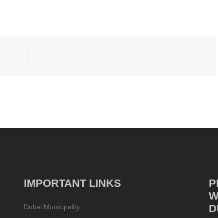
IMPORTANT LINKS
P
W
D
Dubai Municipality