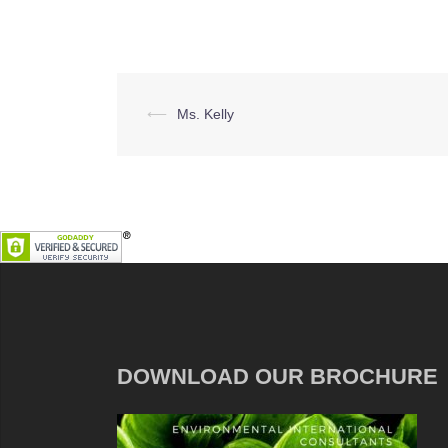
Post
⟵
Ms. Kelly
navigation
DOWNLOAD OUR BROCHURE