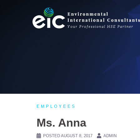
Skip
to
content
EMPLOYEES
Ms. Anna
POSTED
AUGUST 8, 2017
ADMIN